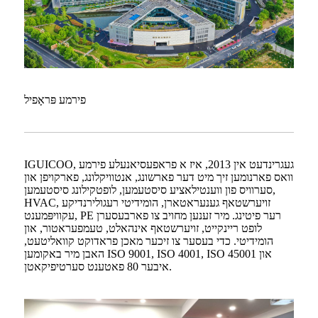
פירמע פּראָפיל
IGUICOO, געגרינדעט אין 2013, איז א פראפעסיאנעלע פירמע
וואס פארנומען זיך מיט דער פארשונג, אנטוויקלונג, פארקויפן און
סערוויס פון ווענטילאציע סיסטעמען, לופטקילונג סיסטעמען,
HVAC, זויערשטאף גענעראטארן, הומידיטי רעגולירנדיקע
עקוויפּמענט, PE רער פיטינג. מיר זענען מחויב צו פארבעסערן
לופט ריינקייט, זויערשטאף אינהאלט, טעמפעראטור, און
הומידיטי. כדי בעסער צו זיכער מאכן פראדוקט קוואליטעט,
האבן מיר באקומען ISO 9001, ISO 4001, ISO 45001 און
איבער 80 פאטענט סערטיפיקאטן.