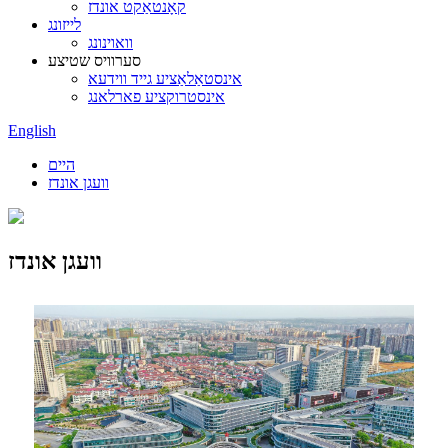
קאָנטאַקט אונדז
לייזונג
וואוינונג
סערוויס שטיצע
אינסטאַלאַציע גייד ווידעא
אינסטרוקציע פארלאנג
English
היים
וועגן אונדז
וועגן אונדז