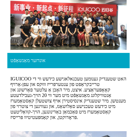
אונדזער מאַנשאַפֿט
IGUICOO האט שטענדיק גענומען טעכנאלאגישע כידעש ווי די
טרייבקראַפט פון ענטערפּרייז וווּקס און עפן-אַרויף
קאָאָפּעראַציע. איצט, מיר האָבן אַ עלטער פאָרשונג און
אַנטוויקלונג מאַנשאַפֿט מיט מער ווי 20 הויך-געבילדעטע
מענטשן. מיר שטענדיק אינסיסטירן אויף צושטעלן קאַסטאַמערז
מיט כידעש טעכנישע סאַלושאַנז, און געווינען די צוטרוי פון
קאַסטאַמערז מיט פאַכמאַן באַדינונגען, הויך-קוואַליטעט
פּראָדוקטן, און קאַמפּעטיטיוו פּרייסיז.