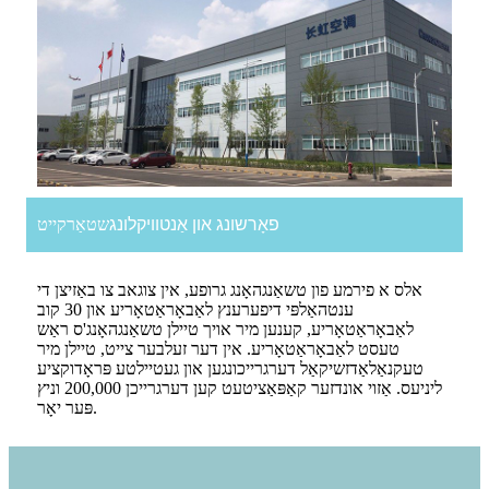
פאָרשונג און אַנטוויקלונג
שטאַרקייט
אלס א פירמע פון ​​טשאַנגהאָנג גרופע, אין צוגאב צו באַזיצן די
ענטהאַלפּי דיפערענץ לאַבאָראַטאָריע און 30 קוב
לאַבאָראַטאָריע, קענען מיר אויך טיילן טשאַנגהאָנג'ס ראַש
טעסט לאַבאָראַטאָריע. אין דער זעלבער צייט, טיילן מיר
טעקנאַלאַדזשיקאַל דערגרייכונגען און געטיילטע פּראָדוקציע
ליניעס. אַזוי אונדזער קאַפּאַציטעט קען דערגרייכן 200,000 וניץ
פּער יאָר.