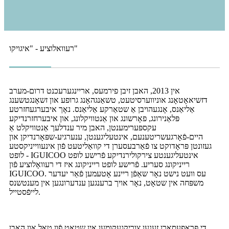
רעוואלוציע - "איגויקו"
אין 2013, האבן זיבן פירמעס, אריינגערעכנט דרום-מערב
דזשיאאָטאָנג אוניווערסיטעט, טשאַנגהאָנג גרופע און זשאָנגטשענג
אַליאַנס, אָנגעהויבן אַ שטאַרקע אַליאַנס. נאָך איבערגעחזרטע
פּלאַנירונג, פאָרשונג און אַנטוויקלונג, און איבערחזרנדיקע
עקספּערימענטן, האבן מיר ענדלעך אַנטוויקלט אַ
היים-פֿאָרגעשריטענעם, אינטעליגענטן, ענערגיע-שפּאָרנדיקן און
געזונטן פּראָדוקט צו פֿאַרבעסערן די קוואַליטעט פֿון אינעווייניקסטע
לופט - IGUICOO אינטעליגענטע צירקולירנדיקע פֿרישע לופט
רייניקונג סעריע. פֿרישע לופט רייניקונג איז די רעוואָלוציע פֿון
IGUICOO. עס וועט נישט נאָר שאַפֿן ריינע אָטעמען פֿאַר יעדער
משפּחה אין שטאָט, נאָר אויך ברענגען ענדערונגען אין מענטשנס
לייפֿסטייל.
די פּראָפעסאָרן זענען צוריקגעקומען אין שטאָט פֿון טאָל און האָבן