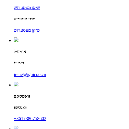
שיקן מעסעדזש
שיקן מעסעדזש
שיקן מעסעדזש
אימעיל
אימעיל
irene@iguicoo.cn
וואַטסאַפּ
וואַטסאַפּ
+8617386758602