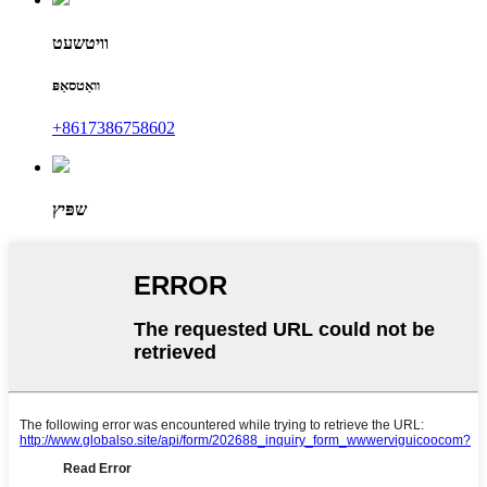
וויטשעט
וואַטסאַפּ
+8617386758602
שפּיץ