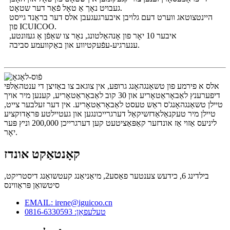
געבויט נאָך אַ טאָל פֿאַר דער שטאָט.
היינטצוטאג ווערט דעם גלויבן איבערגעגעבן אלס דער בראַנד גייסט
פון ICUICOO.
איבער 10 יאָר פון אָנהאַלטונג, נאָר צו שאַפֿן אַ געזונטע,
ענערגיע-עפֿעקטיווע און באַקוועמע סביבה.
אלס א פירמע פון ​​טשאַנגהאָנג גרופע, אין צוגאב צו באַזיצן די ענטהאַלפּי
דיפערענץ לאַבאָראַטאָריע און 30 קוב לאַבאָראַטאָריע, קענען מיר אויך
טיילן טשאַנגהאָנג'ס ראַש טעסט לאַבאָראַטאָריע. אין דער זעלבער צייט,
טיילן מיר טעקנאַלאַדזשיקאַל דערגרייכונגען און געטיילטע פּראָדוקציע
ליניעס אַזוי אַז אונדזער קאַפּאַציטעט קען דערגרייכן 200,000 וניץ פּער
יאָר.
קאָנטאַקט אונדז
בילדינג 6, כידעש צענטער פאַסע2, מיאַניאַנג קעטשואַנג דיסטריקט,
סיטשואַן פּראַווינס
EMAIL: irene@iguicoo.cn
טעלעפאָן: 0816-6330593