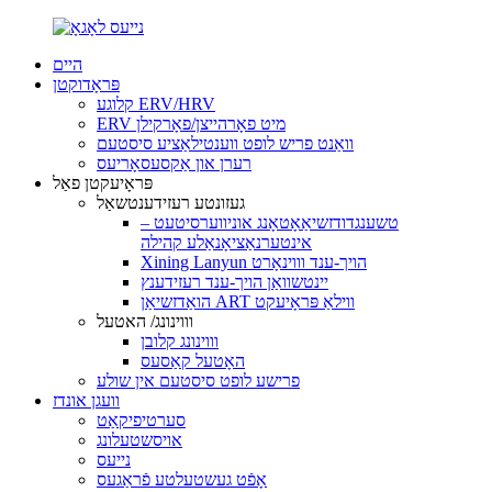
היים
פּראָדוקטן
קלוגע ERV/HRV
ERV מיט פאָרהייצן/פאָרקילן
וואַנט פריש לופט ווענטילאַציע סיסטעם
רערן און אַקסעסאָריעס
פּראָיעקטן פאַל
געזונטע רעזידענטשאַל
טשענגדודזשיאַאָטאָנג אוניווערסיטעט –
אינטערנאַציאָנאַלע קהילה
Xining Lanyun הויך-ענד וווינאָרט
יינטשוואַן הויך-ענד רעזידענץ
הואַדזשיאַן ART ווילאַ פּראָיעקט
וווינונג/ האטעל
וווינונג קלובן
האָטעל קאַסעס
פרישע לופט סיסטעם אין שולע
וועגן אונדז
סערטיפיקאַט
אויסשטעלונג
נייעס
אָפֿט געשטעלטע פֿראַגעס