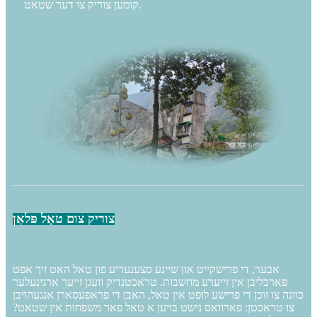
קומען צוריק צו דער שטאט.
צוריק צום טאָל פּלאַן
אבער, די פרישקייט און שיינע סצענעריע פון ​​טאל האט זיך אפט
פארבליבן אין זייערע מחשבות. טראכטנדיק וועגן זייער ארגינעלער
כוונה צו זוכן די פרישע לופט אין טאל, האבן די פראפעסארן אנגעהויבן
צו טראכטן: פארוואס נישט בויען א טאל פאר משפחות אין שטאט?