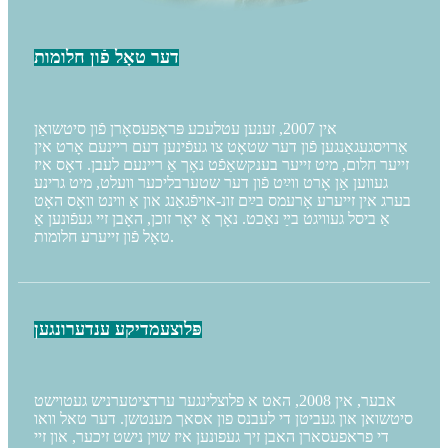
דער טאָל פֿון חלומות
אין 2007, זענען עטלעכע פּראָפעסאָרן פֿון סיטשואַן
אַרויסגעגאַנגען פֿון דער שטאָט צו געפֿינען דעם ריינעם אָרט אין
זייער חלום, מיט זייער בענקשאַפֿט נאָך אַ ריינעם לעבן. דאָס איז
געווען אַן אָרט ווײַט פֿון דער שטערבליכער וועלט, מיט גרינע
בערג אין זייערע אָרעמס בײַם זונ-אויפֿגאַנג און אַ ווינט וואָס האָט
אַ ביסל געוויגט בײַ נאַכט. נאָך אַ יאָר זוכן, האָבן זיי געפֿונען אַ
טאָל פֿון זייערע חלומות.
פּלוצעמדיקע ענדערונגען
אבער, אין 2008, האט א פלוצלינגער ערדציטערניש געטוישט
סיטשואן און געביטן די לעבנס פון אסאך מענטשן. דער טאל וואו
די פראפעסארן האבן זיך געפונען איז שוין נישט זיכער, און זיי