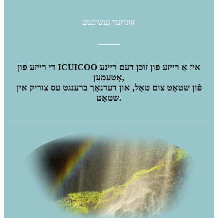
אונדזער געשיכטע
די רייזע פון ​​ICUICOO איז אַ רייזע פון ​​זוכן דעם ריינע
אָטעמען,
פֿון שטאָט צום טאָל, און דערנאָך ברענגט עס צוריק אין
שטאָט.