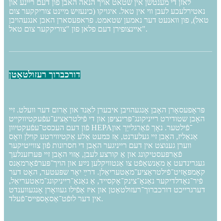
לאזן די מענטשן אין שטאט אויך הנאה האבן פון דעם ריינע און
נאטירלעכע לעבן ווי אין טאל. איגויקו (כינעזיש מיינט צוריקקער צום
טאל), פון וואנעט דער נאמען שטאמט. פראפעסארן האבן אנגעהויבן
איינצופירן דעם פלאן פון "צוריקקער צום טאל".
דורכברוך רעזולטאַטן
פּראָפעסאָרן האָבן אָנגעהויבן איבערן לאַנד און אַרום דער וועלט. זיי
האָבן שטודירט רייניקונג־פּרינציפּן און די פֿילטראַציע־עפֿעקטיווקייט
פֿון דעם העכסט־עפֿעקטיוון HEPA־פֿילטער. נאָך פֿאַרגלייַך און
אַנאַליז, האָבן זיי געלערנט, אַז כּמעט אַלע אַקטיווירטע קוילן וואָס
ווערן גענוצט אין דעם רייניגער האָבן די חסרונות פֿון צווייטיקער
פֿאַרפּעסטיקונג און אַ קורצע לעבן, אַזוי האָבן זיי פּערזענלעך
געגרינדעט אַ מאַנשאַפֿט צו אַנטוויקלען נײַע און הויך־פּערפֿאָרמאַנס
קאָמפּאָזיט־פֿילטראַציע־מאַטעריאַלן. דרײַ יאָר שפּעטער, האָט דער
פֿיר־נאָדלדיקער נאַנאָ־צינק־אָקסייד, אַ נאַנאָ־רייניקונג־מאַטעריאַל,
דערגרייכט דורכברוך־רעזולטאַטן און איז אַפֿילו געוואָרן אָנגעווענדט
אין דער לופֿט־אַסאָספּייס־פֿעלד.