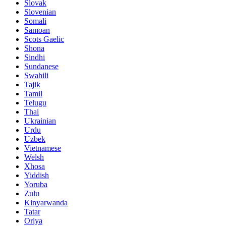
Slovak
Slovenian
Somali
Samoan
Scots Gaelic
Shona
Sindhi
Sundanese
Swahili
Tajik
Tamil
Telugu
Thai
Ukrainian
Urdu
Uzbek
Vietnamese
Welsh
Xhosa
Yiddish
Yoruba
Zulu
Kinyarwanda
Tatar
Oriya