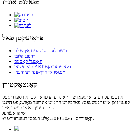
פֿאָלגט אונדז:
פּראָיעקטן פאַל
פרישע לופט סיסטעם אין שולע
וווינונג קלובן
האָטעל קאַסעס
הואַדזשיאַן ART ווילאַ פּראָיעקט
יינטשוואַן הויך-ענד רעזידענץ
קאָנטאַקטירן
אינטערעסירט צו אויספארשן ווי אונדזערע פּראָדוקטן און סערוויסעס
קענען נוצן אייער געשעפט? פארבינדט זיך מיט אונדזער מאַנשאַפֿט היינט
- מיר זענען דאָ צו העלפֿן אייך.
שיקן אָנפֿרעג
© קאַפּירייט - 2010-2026: אַלע רעכטן רעזערווירט.