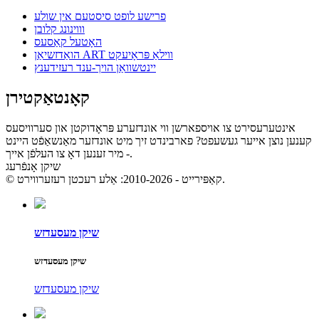
פרישע לופט סיסטעם אין שולע
וווינונג קלובן
האָטעל קאַסעס
הואַדזשיאַן ART ווילאַ פּראָיעקט
יינטשוואַן הויך-ענד רעזידענץ
קאָנטאַקטירן
אינטערעסירט צו אויספארשן ווי אונדזערע פּראָדוקטן און סערוויסעס
קענען נוצן אייער געשעפט? פארבינדט זיך מיט אונדזער מאַנשאַפֿט היינט
- מיר זענען דאָ צו העלפֿן אייך.
שיקן אָנפֿרעג
© קאַפּירייט - 2010-2026: אַלע רעכטן רעזערווירט.
שיקן מעסעדזש
שיקן מעסעדזש
שיקן מעסעדזש