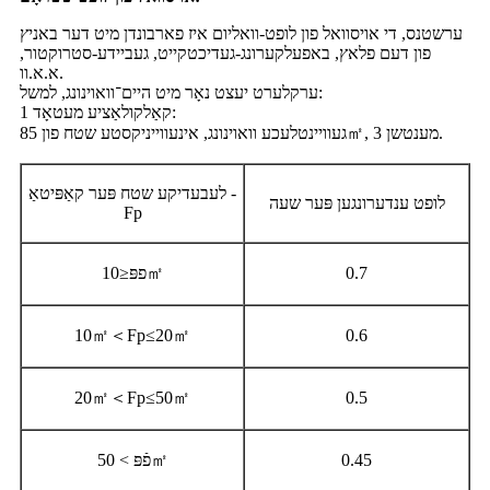
ערשטנס, די אויסוואל פון לופט-וואליום איז פארבונדן מיט דער באניץ
פון דעם פלאץ, באפעלקערונג-געדיכטקייט, געביידע-סטרוקטור,
א.א.וו.
ערקלערט יעצט נאָר מיט היים־וואוינונג, למשל:
קאַלקולאַציע מעטאָד 1:
געוויינטלעכע וואוינונג, אינעווייניקסטע שטח פון 85㎡, 3 מענטשן.
לעבעדיקע שטח פּער קאַפּיטאַ -
לופט ענדערונגען פּער שעה
Fp
0.7
פפּ≤10㎡
10㎡＜Fp≤20㎡
0.6
20㎡＜Fp≤50㎡
0.5
0.45
פֿפּ > 50㎡