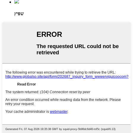
שפּיץ