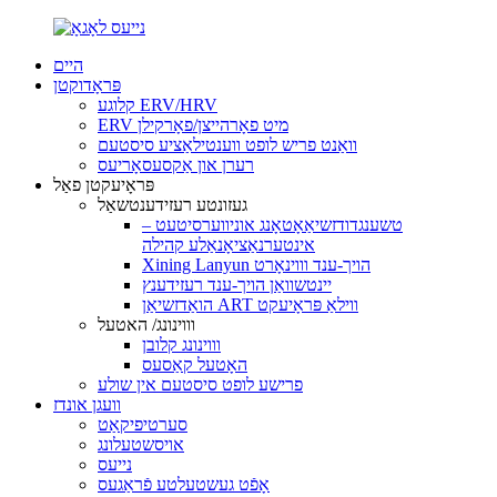
היים
פּראָדוקטן
קלוגע ERV/HRV
ERV מיט פאָרהייצן/פאָרקילן
וואַנט פריש לופט ווענטילאַציע סיסטעם
רערן און אַקסעסאָריעס
פּראָיעקטן פאַל
געזונטע רעזידענטשאַל
טשענגדודזשיאַאָטאָנג אוניווערסיטעט –
אינטערנאַציאָנאַלע קהילה
Xining Lanyun הויך-ענד וווינאָרט
יינטשוואַן הויך-ענד רעזידענץ
הואַדזשיאַן ART ווילאַ פּראָיעקט
וווינונג/ האטעל
וווינונג קלובן
האָטעל קאַסעס
פרישע לופט סיסטעם אין שולע
וועגן אונדז
סערטיפיקאַט
אויסשטעלונג
נייעס
אָפֿט געשטעלטע פֿראַגעס