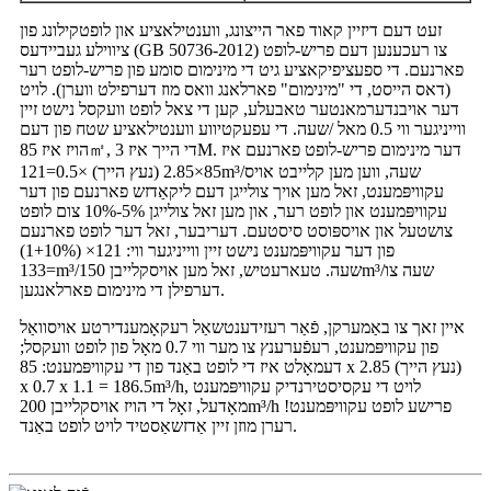
זעט דעם דיזיין קאוד פאר הייצונג, ווענטילאציע און לופטקילונג פון
ציווילע געביידעס (GB 50736-2012) צו רעכענען דעם פריש-לופט
פארנעם. די ספעציפיקאציע גיט די מינימום סומע פון ​​פריש-לופט רער
(דאס הייסט, די "מינימום" פארלאנג וואס מוז דערפילט ווערן). לויט
דער אויבנדערמאנטער טאבעלע, קען די צאל לופט וועקסל נישט זיין
ווייניגער ווי 0.5 מאל /שעה. די עפעקטיווע ווענטילאציע שטח פון דעם
הויז איז 85㎡, די הייך איז 3M. דער מינימום פריש-לופט פארנעם איז
85×2.85 (נעץ הייך) ×0.5=121m³/שעה, ווען מען קלייבט אויס
עקוויפּמענט, זאל מען אויך צולייגן דעם ליקאַדזש פארנעם פון דער
עקוויפּמענט און לופט רער, און מען זאל צולייגן 5%-10% צום לופט
צושטעל און אויספּוסט סיסטעם. דעריבער, זאל דער לופט פארנעם
פון דער עקוויפּמענט נישט זיין ווייניגער ווי: 121× (1+10%)
=133m³/שעה. טעארעטיש, זאל מען אויסקלייבן 150m³/שעה צו
דערפילן די מינימום פארלאנגען.
איין זאך צו באַמערקן, פֿאַר רעזידענטשאַל רעקאָמענדירטע אויסוואַל
פון עקוויפּמענט, רעפֿערענץ צו מער ווי 0.7 מאָל פון לופט וועקסל;
דעמאָלט איז די לופט באַנד פון די עקוויפּמענט: 85 x 2.85 (נעץ הייך)
x 0.7 x 1.1 = 186.5m³/h, לויט די עקסיסטירנדיק עקוויפּמענט
מאָדעל, זאָל די הויז אויסקלייבן 200m³/h פרישע לופט עקוויפּמענט!
רערן מוזן זיין אַדזשאַסטיד לויט לופט באַנד.