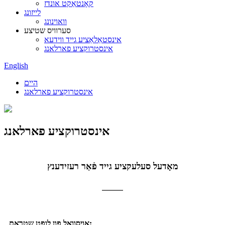
קאָנטאַקט אונדז
לייזונג
וואוינונג
סערוויס שטיצע
אינסטאַלאַציע גייד ווידעא
אינסטרוקציע פארלאנג
English
היים
אינסטרוקציע פארלאנג
אינסטרוקציע פארלאנג
מאָדעל סעלעקציע גייד פֿאַר רעזידענץ
אויסוואל פון לופט שטראָם: