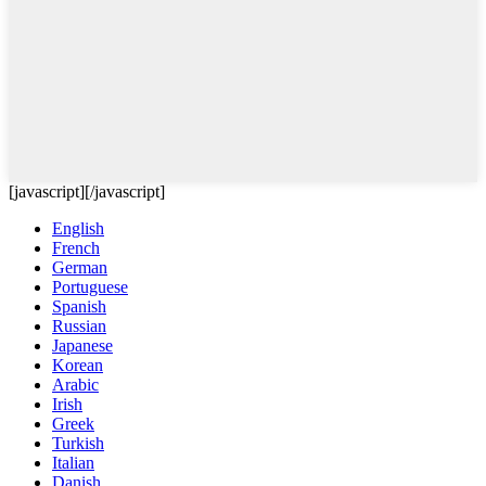
[javascript]
[/javascript]
English
French
German
Portuguese
Spanish
Russian
Japanese
Korean
Arabic
Irish
Greek
Turkish
Italian
Danish