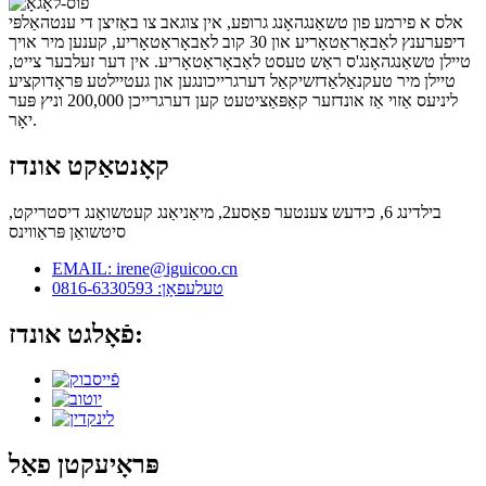
אלס א פירמע פון ​​טשאַנגהאָנג גרופע, אין צוגאב צו באַזיצן די ענטהאַלפּי
דיפערענץ לאַבאָראַטאָריע און 30 קוב לאַבאָראַטאָריע, קענען מיר אויך
טיילן טשאַנגהאָנג'ס ראַש טעסט לאַבאָראַטאָריע. אין דער זעלבער צייט,
טיילן מיר טעקנאַלאַדזשיקאַל דערגרייכונגען און געטיילטע פּראָדוקציע
ליניעס אַזוי אַז אונדזער קאַפּאַציטעט קען דערגרייכן 200,000 וניץ פּער
יאָר.
קאָנטאַקט אונדז
בילדינג 6, כידעש צענטער פאַסע2, מיאַניאַנג קעטשואַנג דיסטריקט,
סיטשואַן פּראַווינס
EMAIL: irene@iguicoo.cn
טעלעפאָן: 0816-6330593
פֿאָלגט אונדז:
פּראָיעקטן פאַל